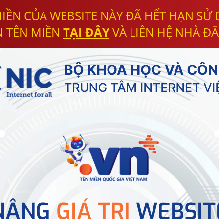
IỀN CỦA WEBSITE NÀY ĐÃ HẾT HẠN SỬ
N TÊN MIỀN
TẠI ĐÂY
VÀ LIÊN HỆ NHÀ ĐĂ
NÂNG
GIÁ TRỊ
WEBSIT