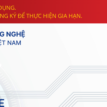
 DỤNG.
NG KÝ ĐỂ THỰC HIỆN GIA HẠN.
E