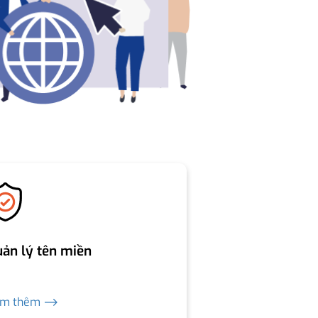
ản lý tên miền
em thêm ⟶