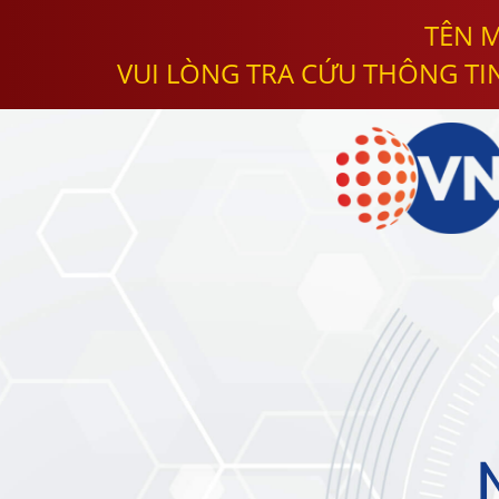
TÊN M
VUI LÒNG TRA CỨU THÔNG TI