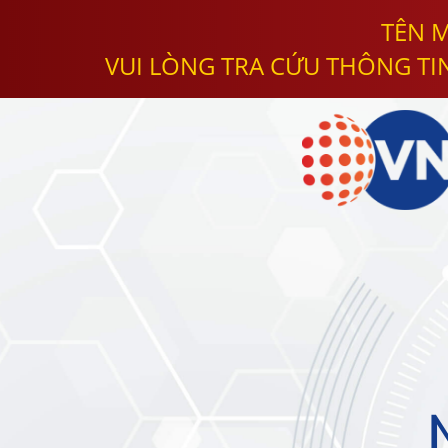
TÊN M
VUI LÒNG TRA CỨU THÔNG TI