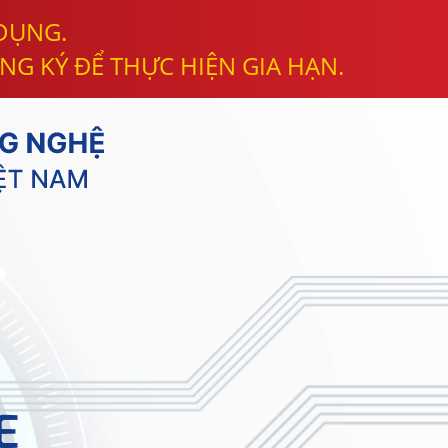
 DỤNG.
NG KÝ ĐỂ THỰC HIỆN GIA HẠN.
E