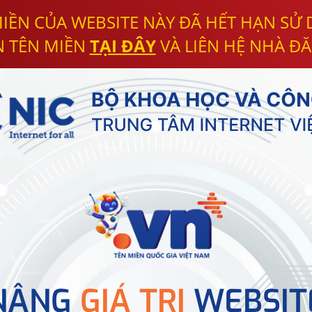
IỀN CỦA WEBSITE NÀY ĐÃ HẾT HẠN SỬ
N TÊN MIỀN
TẠI ĐÂY
VÀ LIÊN HỆ NHÀ ĐĂ
NÂNG
GIÁ TRỊ
WEBSIT