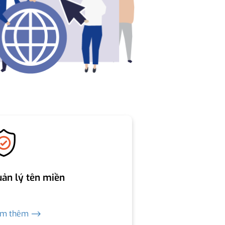
ản lý tên miền
em thêm ⟶