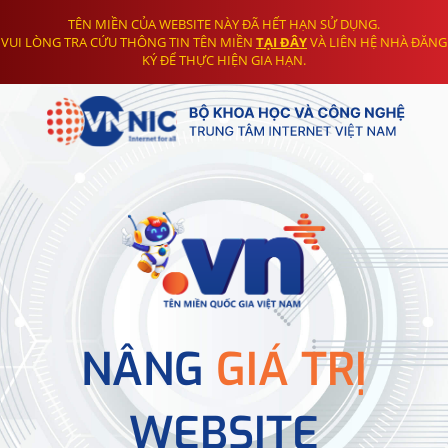
TÊN MIỀN CỦA WEBSITE NÀY ĐÃ HẾT HẠN SỬ DỤNG.
VUI LÒNG TRA CỨU THÔNG TIN TÊN MIỀN
TẠI ĐÂY
VÀ LIÊN HỆ NHÀ ĐĂNG
KÝ ĐỂ THỰC HIỆN GIA HẠN.
NÂNG
GIÁ TRỊ
WEBSITE