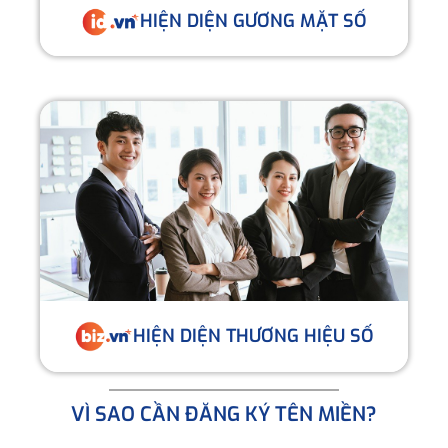
HIỆN DIỆN GƯƠNG MẶT SỐ
HIỆN DIỆN THƯƠNG HIỆU SỐ
VÌ SAO CẦN ĐĂNG KÝ TÊN MIỀN?