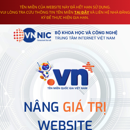
TÊN MIỀN CỦA WEBSITE NÀY ĐÃ HẾT HẠN SỬ DỤNG.
VUI LÒNG TRA CỨU THÔNG TIN TÊN MIỀN
TẠI ĐÂY
VÀ LIÊN HỆ NHÀ ĐĂNG
KÝ ĐỂ THỰC HIỆN GIA HẠN.
NÂNG
GIÁ TRỊ
WEBSITE