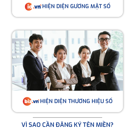
HIỆN DIỆN GƯƠNG MẶT SỐ
HIỆN DIỆN THƯƠNG HIỆU SỐ
VÌ SAO CẦN ĐĂNG KÝ TÊN MIỀN?