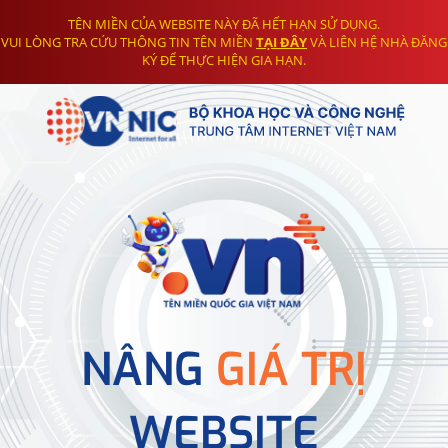
TÊN MIỀN CỦA WEBSITE NÀY ĐÃ HẾT HẠN SỬ DỤNG.
VUI LÒNG TRA CỨU THÔNG TIN TÊN MIỀN
TẠI ĐÂY
VÀ LIÊN HỆ NHÀ ĐĂNG
KÝ ĐỂ THỰC HIỆN GIA HẠN.
NÂNG
GIÁ TRỊ
WEBSITE