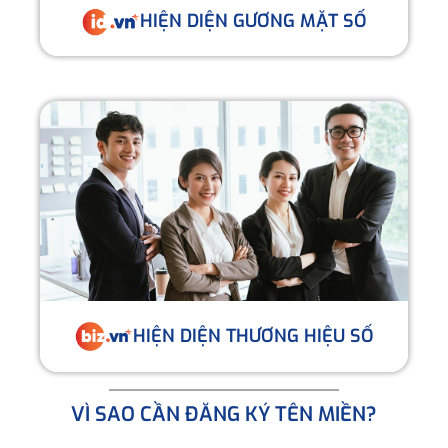
HIỆN DIỆN GƯƠNG MẶT SỐ
HIỆN DIỆN THƯƠNG HIỆU SỐ
VÌ SAO CẦN ĐĂNG KÝ TÊN MIỀN?