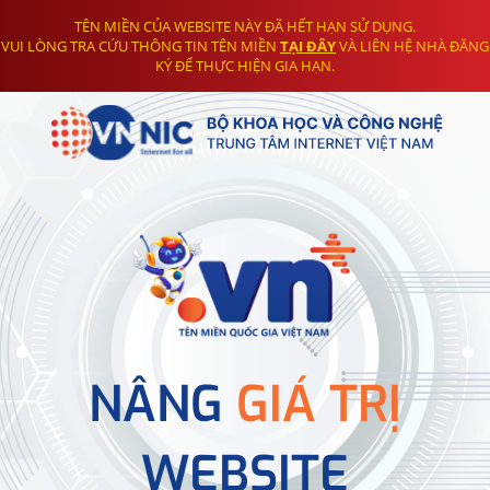
TÊN MIỀN CỦA WEBSITE NÀY ĐÃ HẾT HẠN SỬ DỤNG.
VUI LÒNG TRA CỨU THÔNG TIN TÊN MIỀN
TẠI ĐÂY
VÀ LIÊN HỆ NHÀ ĐĂNG
KÝ ĐỂ THỰC HIỆN GIA HẠN.
NÂNG
GIÁ TRỊ
WEBSITE