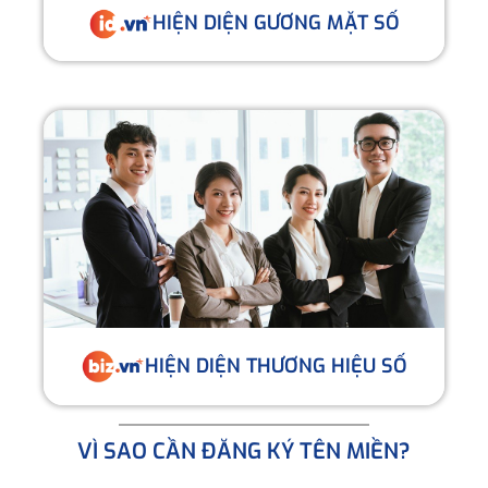
HIỆN DIỆN GƯƠNG MẶT SỐ
HIỆN DIỆN THƯƠNG HIỆU SỐ
VÌ SAO CẦN ĐĂNG KÝ TÊN MIỀN?