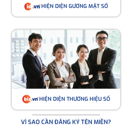
HIỆN DIỆN GƯƠNG MẶT SỐ
HIỆN DIỆN THƯƠNG HIỆU SỐ
VÌ SAO CẦN ĐĂNG KÝ TÊN MIỀN?