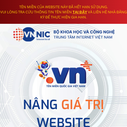
TÊN MIỀN CỦA WEBSITE NÀY ĐÃ HẾT HẠN SỬ DỤNG.
VUI LÒNG TRA CỨU THÔNG TIN TÊN MIỀN
TẠI ĐÂY
VÀ LIÊN HỆ NHÀ ĐĂNG
KÝ ĐỂ THỰC HIỆN GIA HẠN.
NÂNG
GIÁ TRỊ
WEBSITE