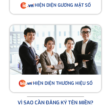
HIỆN DIỆN GƯƠNG MẶT SỐ
HIỆN DIỆN THƯƠNG HIỆU SỐ
VÌ SAO CẦN ĐĂNG KÝ TÊN MIỀN?