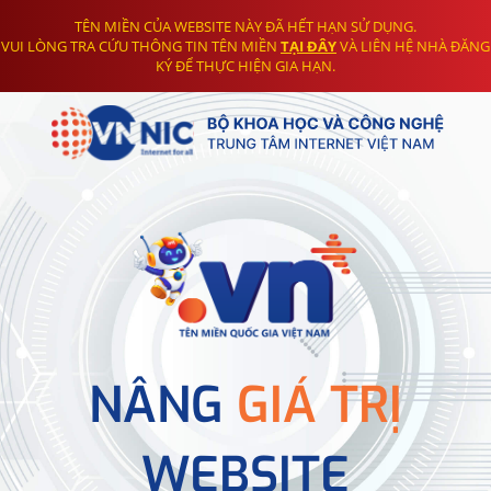
TÊN MIỀN CỦA WEBSITE NÀY ĐÃ HẾT HẠN SỬ DỤNG.
VUI LÒNG TRA CỨU THÔNG TIN TÊN MIỀN
TẠI ĐÂY
VÀ LIÊN HỆ NHÀ ĐĂNG
KÝ ĐỂ THỰC HIỆN GIA HẠN.
NÂNG
GIÁ TRỊ
WEBSITE