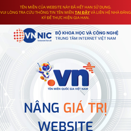
TÊN MIỀN CỦA WEBSITE NÀY ĐÃ HẾT HẠN SỬ DỤNG.
VUI LÒNG TRA CỨU THÔNG TIN TÊN MIỀN
TẠI ĐÂY
VÀ LIÊN HỆ NHÀ ĐĂNG
KÝ ĐỂ THỰC HIỆN GIA HẠN.
NÂNG
GIÁ TRỊ
WEBSITE