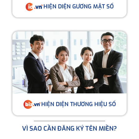
HIỆN DIỆN GƯƠNG MẶT SỐ
HIỆN DIỆN THƯƠNG HIỆU SỐ
VÌ SAO CẦN ĐĂNG KÝ TÊN MIỀN?