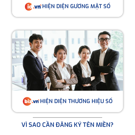
HIỆN DIỆN GƯƠNG MẶT SỐ
HIỆN DIỆN THƯƠNG HIỆU SỐ
VÌ SAO CẦN ĐĂNG KÝ TÊN MIỀN?