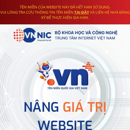
TÊN MIỀN CỦA WEBSITE NÀY ĐÃ HẾT HẠN SỬ DỤNG.
VUI LÒNG TRA CỨU THÔNG TIN TÊN MIỀN
TẠI ĐÂY
VÀ LIÊN HỆ NHÀ ĐĂNG
KÝ ĐỂ THỰC HIỆN GIA HẠN.
NÂNG
GIÁ TRỊ
WEBSITE