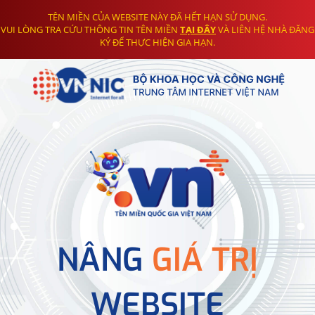
TÊN MIỀN CỦA WEBSITE NÀY ĐÃ HẾT HẠN SỬ DỤNG.
VUI LÒNG TRA CỨU THÔNG TIN TÊN MIỀN
TẠI ĐÂY
VÀ LIÊN HỆ NHÀ ĐĂNG
KÝ ĐỂ THỰC HIỆN GIA HẠN.
NÂNG
GIÁ TRỊ
WEBSITE