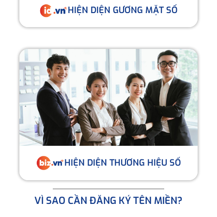
HIỆN DIỆN GƯƠNG MẶT SỐ
HIỆN DIỆN THƯƠNG HIỆU SỐ
VÌ SAO CẦN ĐĂNG KÝ TÊN MIỀN?