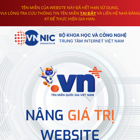
TÊN MIỀN CỦA WEBSITE NÀY ĐÃ HẾT HẠN SỬ DỤNG.
VUI LÒNG TRA CỨU THÔNG TIN TÊN MIỀN
TẠI ĐÂY
VÀ LIÊN HỆ NHÀ ĐĂNG
KÝ ĐỂ THỰC HIỆN GIA HẠN.
NÂNG
GIÁ TRỊ
WEBSITE