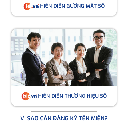
HIỆN DIỆN GƯƠNG MẶT SỐ
HIỆN DIỆN THƯƠNG HIỆU SỐ
VÌ SAO CẦN ĐĂNG KÝ TÊN MIỀN?