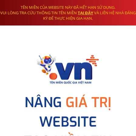
TÊN MIỀN CỦA WEBSITE NÀY ĐÃ HẾT HẠN SỬ DỤNG.
VUI LÒNG TRA CỨU THÔNG TIN TÊN MIỀN
TẠI ĐÂY
VÀ LIÊN HỆ NHÀ ĐĂNG
KÝ ĐỂ THỰC HIỆN GIA HẠN.
NÂNG
GIÁ TRỊ
WEBSITE