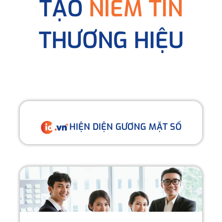
TẠO
NIỀM TIN
THƯƠNG HIỆU
HIỆN DIỆN GƯƠNG MẶT SỐ